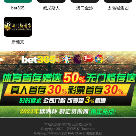
2024年第41届中国国际体育用品博览会近日在成都博览城盛大举
行。世界杯竞猜官网体育™携DPU跑道已连续第九年参展中国
体博会。
世界杯竞猜官网体育用绿色技术赋能体育产业可持续发展，在运
动地坪行业十余年来持续引领创新。从2015年推出环保耐久
DPU塑胶跑道，到组织发起运动地坪全国高级技术工人培训大
赛，再到全国最早发起并编制的先进上海团体标准和主要参编了
教育部国家强制性标准的制定实施工作，推动发布了运动地坪产
业先进的材料或工艺标准近10项。实践见真知，世界杯竞猜官网
体育用新材料、新工艺、新标准和绿色技术，连续推动运动地坪
产业全面升级发展。经过十余年的持续引领行业创新发展，也验
证了世界杯竞猜官网体育在行业创新能力和市场领导的地位，成
为运动地坪产业创新发展的灯塔。